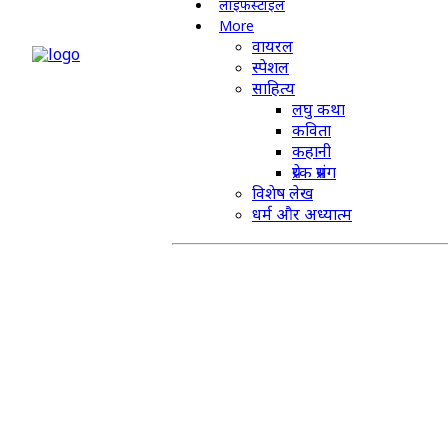
लाइफस्टाइल
More
वायरल
स्पेशल
साहित्य
लघु कथा
कविता
कहानी
प्रेरक प्रसंग
विशेष लेख
धर्म और अध्यात्म