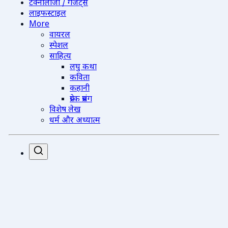
टेक्नोलॉजी / गैजेट्स
लाइफस्टाइल
More
वायरल
स्पेशल
साहित्य
लघु कथा
कविता
कहानी
प्रेरक प्रसंग
विशेष लेख
धर्म और अध्यात्म