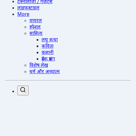
टेक्नोलॉजी / गैजेट्स
लाइफस्टाइल
More
वायरल
स्पेशल
साहित्य
लघु कथा
कविता
कहानी
प्रेरक प्रसंग
विशेष लेख
धर्म और अध्यात्म