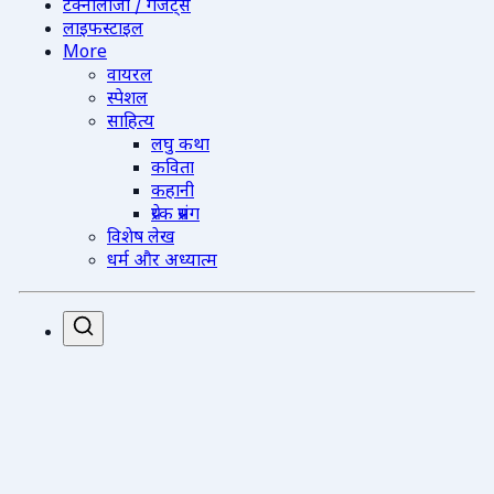
टेक्नोलॉजी / गैजेट्स
लाइफस्टाइल
More
वायरल
स्पेशल
साहित्य
लघु कथा
कविता
कहानी
प्रेरक प्रसंग
विशेष लेख
धर्म और अध्यात्म