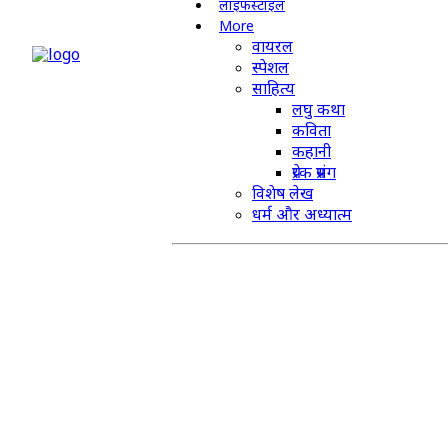
लाइफस्टाइल
More
वायरल
स्पेशल
साहित्य
लघु कथा
कविता
कहानी
प्रेरक प्रसंग
विशेष लेख
धर्म और अध्यात्म