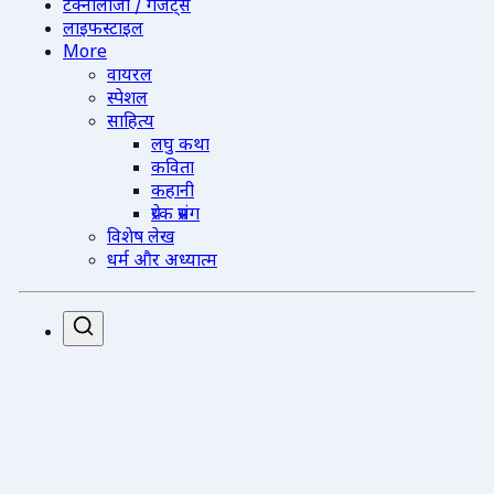
टेक्नोलॉजी / गैजेट्स
लाइफस्टाइल
More
वायरल
स्पेशल
साहित्य
लघु कथा
कविता
कहानी
प्रेरक प्रसंग
विशेष लेख
धर्म और अध्यात्म