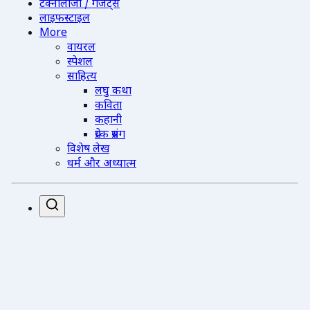
टेक्नोलॉजी / गैजेट्स
लाइफस्टाइल
More
वायरल
स्पेशल
साहित्य
लघु कथा
कविता
कहानी
प्रेरक प्रसंग
विशेष लेख
धर्म और अध्यात्म