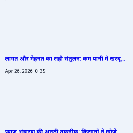
लागत और मेहनत का सही संतुलन: कम पानी में खरबू...
Apr 26, 2026
0
35
प्याज भंडारण की अनूठी तकनीक: किसानों ने खोजे ...