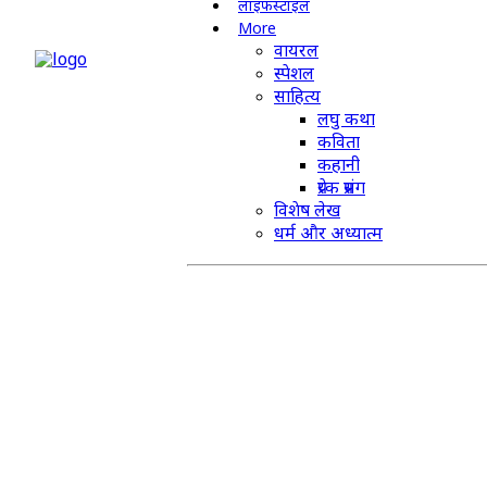
लाइफस्टाइल
More
वायरल
स्पेशल
साहित्य
लघु कथा
कविता
कहानी
प्रेरक प्रसंग
विशेष लेख
धर्म और अध्यात्म