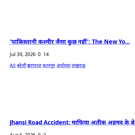
'पाकिस्तानी कश्मीर जैसा कुछ नहीं': The New Yo...
Jul 30, 2026
0
14
All
बरेली
प्रयागराज
कानपुर
अयोध्या
लखनऊ
Jhansi Road Accident: माफिया अतीक अहमद के बेट