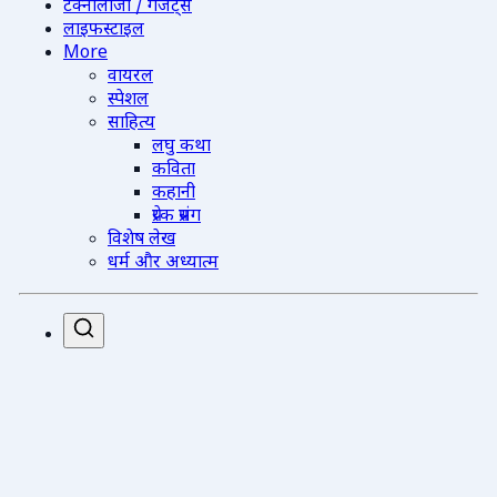
टेक्नोलॉजी / गैजेट्स
लाइफस्टाइल
More
वायरल
स्पेशल
साहित्य
लघु कथा
कविता
कहानी
प्रेरक प्रसंग
विशेष लेख
धर्म और अध्यात्म