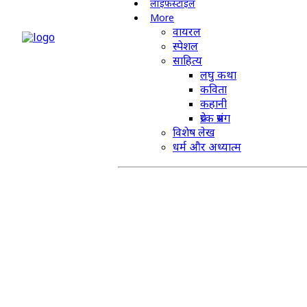
लाइफस्टाइल
More
वायरल
स्पेशल
साहित्य
लघु कथा
कविता
कहानी
प्रेरक प्रसंग
विशेष लेख
धर्म और अध्यात्म