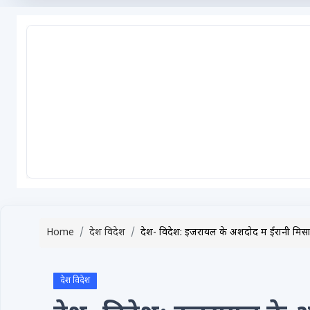
टेक्नोलॉजी / गैजेट्स
लाइफस्टाइल
वायरल
स्पेशल
साहित्य
विशेष लेख
धर्म और अध्यात्म
Advertise with Us
Home
देश विदेश
देश- विदेश: इजरायल के अशदोद में ईरानी मिसाइल
Events
Gallery
देश विदेश