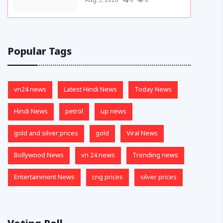
Aug 5, 2026
0
6
Popular Tags
vn24 news
Latest Hindi News
Today News
Hindi News
petrol
up news
gold and silver prices
gold
Viral News
Bollywood News
vn 24 news
Trending news
Entertainment News
cng prices
silver prices