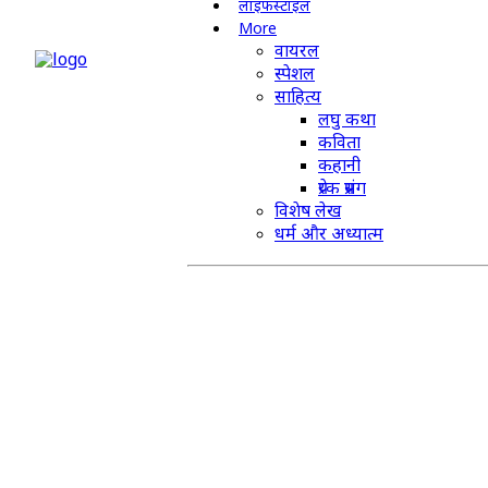
लाइफस्टाइल
More
वायरल
स्पेशल
साहित्य
लघु कथा
कविता
कहानी
प्रेरक प्रसंग
विशेष लेख
धर्म और अध्यात्म