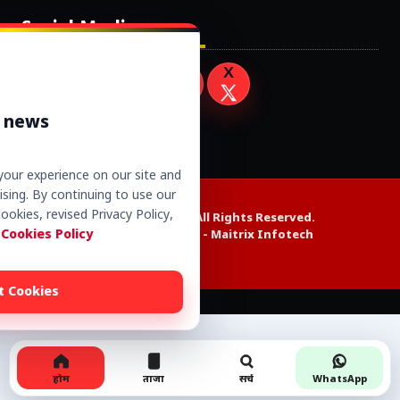
Social Media
r news
our experience on our site and
sing. By continuing to use our
ookies, revised Privacy Policy,
Copyright © 2026. All Rights Reserved.
 Cookies Policy
Website Design by -
Maitrix Infotech
t Cookies
Alexa web rank
होम
ताजा
सर्च
WhatsApp