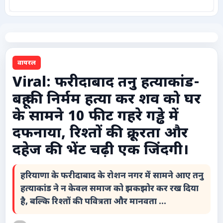
कृषि
टेक्नोलॉजी / गैजेट्स
वायरल
लाइफस्टाइल
Viral: फरीदाबाद तनु हत्याकांड-
बहू की निर्मम हत्या कर शव को घर
वायरल
के सामने 10 फीट गहरे गड्ढे में
स्पेशल
दफनाया, रिश्तों की क्रूरता और
दहेज की भेंट चढ़ी एक जिंदगी।
साहित्य
हरियाणा के फरीदाबाद के रोशन नगर में सामने आए तनु
विशेष लेख
हत्याकांड ने न केवल समाज को झकझोर कर रख दिया
है, बल्कि रिश्तों की पवित्रता और मानवता ...
धर्म और अध्यात्म