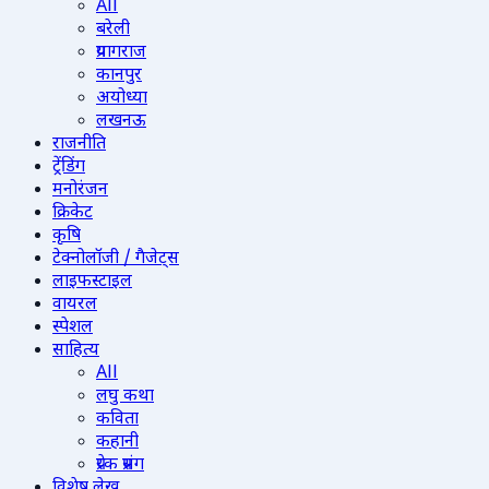
All
बरेली
प्रयागराज
कानपुर
अयोध्या
लखनऊ
राजनीति
ट्रेंडिंग
मनोरंजन
क्रिकेट
कृषि
टेक्नोलॉजी / गैजेट्स
लाइफस्टाइल
वायरल
स्पेशल
साहित्य
All
लघु कथा
कविता
कहानी
प्रेरक प्रसंग
विशेष लेख