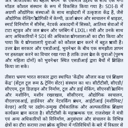
और आजीविका को बेहतर बनाने' के एकमात्र उद्देश्य के साथ एक मेगा
मॉडल कौशल संस्थान के रूप में विकसित किया गया है। SDI-B में
अग्रणी औद्योगिक संस्थाओं के साथ साझेदारी में उत्कृष्टता केंद्र हैं, जैसे
औद्योगिक वेल्डिंग प्रौद्योगिकी में केम्पी, ऊर्जा प्रबंधन और स्वचालन में श्नाइडर,
स्मार्ट विनिर्माण में सीमेंस, नेटवर्क अकादमी में सिस्को, आतिथ्य सेवाओं में
टाटा स्ट्राइव और जल प्रबंधन और प्लंबिंग में LIXIL। मंत्री और उनके साथ
आए अधिकारियों ने SDI की अधिकांश प्रयोगशालाओं का दौरा किया और
पाया कि ये प्रयोगशालाएँ युवाओं को कौशल प्रदान करने में बहुत प्रभावी हैं।
उत्तर प्रदेश सरकार और एसडीआई, भुवनेश्वर के बीच एक समझौता ज्ञापन
पर हस्ताक्षर करने का विचार रखा गया है ताकि उत्तर प्रदेश के युवाओं (पुरुष
और महिला दोनों) को भुवनेश्वर स्थित एसडीआई द्वारा बैचों में प्रशिक्षित
किया जा सके।
तीसरा भ्रमण भारत सरकार द्वारा स्थापित ‘केंद्रीय औजार कक्ष एवं प्रशिक्षण
केंद्र’ (सेंट्रल टूल रूम & ट्रेनिंग सेंटर) संस्थान का था। सीटीटीसी, सीएडी/
सीएएम, टूल डिज़ाइन और निर्माण, टूल और डाई मेकिंग, सीएनसी प्रोग्रामिंग
और मशीनिंग, मशीन रखरखाव, सीसीएनए, औद्योगिक स्वचालन,
वीएलएसआई, हार्डवेयर और नेटवर्किंग प्रबंधन, आईटीआई (मशीनिस्ट/
वेल्डर) आदि पर उद्योग-उन्मुख दीर्घकालिक और अल्पकालिक प्रशिक्षण
कार्यक्रम प्रदान करता है। सीटीटीसी के महाप्रबन्धक एल. राजशेखर ने मंत्री
एवं अन्य अधिकारियों को विनिर्माण, अनुसंधान और संचालन के विभिन्न
क्षेत्रों का दौरा कराया तथा प्रत्येक सुविधा में गतिविधियों के बारे में विस्तार से