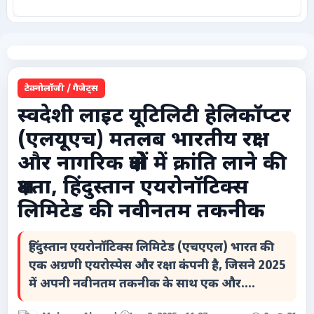
कृषि
टेक्नोलॉजी / गैजेट्स
टेक्नोलॉजी / गैजेट्स
लाइफस्टाइल
स्वदेशी लाइट यूटिलिटी हेलिकॉप्टर
(एलयूएच) मतलब भारतीय रक्षा
वायरल
और नागरिक क्षेत्रों में क्रांति लाने की
स्पेशल
क्षमता, हिंदुस्तान एयरोनॉटिक्स
लिमिटेड की नवीनतम तकनीक
साहित्य
हिंदुस्तान एयरोनॉटिक्स लिमिटेड (एचएएल) भारत की
विशेष लेख
एक अग्रणी एयरोस्पेस और रक्षा कंपनी है, जिसने 2025
में अपनी नवीनतम तकनीक के साथ एक और....
धर्म और अध्यात्म