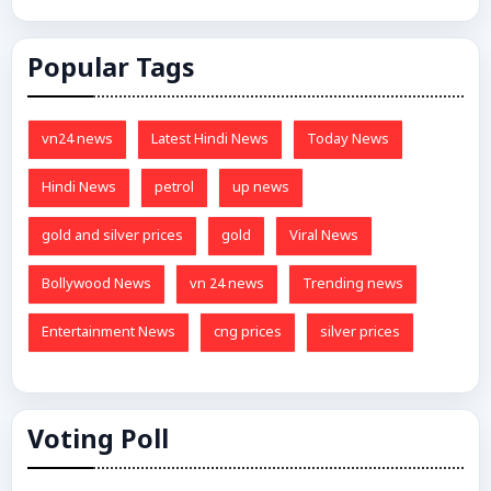
Popular Tags
vn24 news
Latest Hindi News
Today News
Hindi News
petrol
up news
gold and silver prices
gold
Viral News
Bollywood News
vn 24 news
Trending news
Entertainment News
cng prices
silver prices
Voting Poll