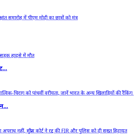
...
...