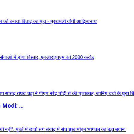
odi: ...