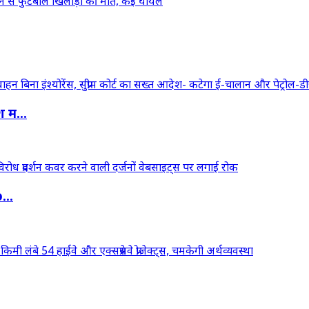
 म...
...