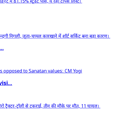
..
si...