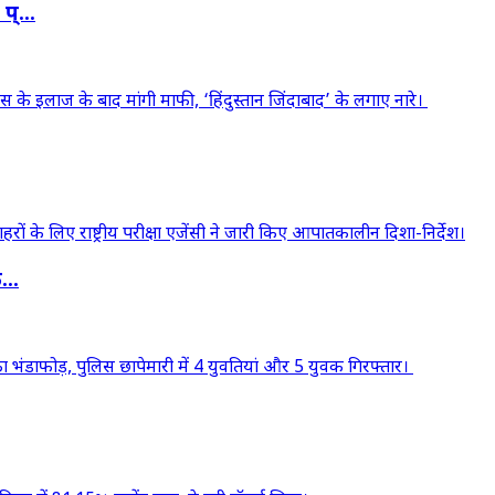
्...
..