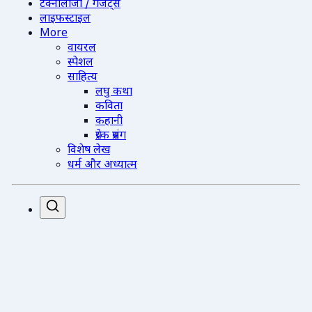
टेक्नोलॉजी / गैजेट्स
लाइफस्टाइल
More
वायरल
स्पेशल
साहित्य
लघु कथा
कविता
कहानी
प्रेरक प्रसंग
विशेष लेख
धर्म और अध्यात्म