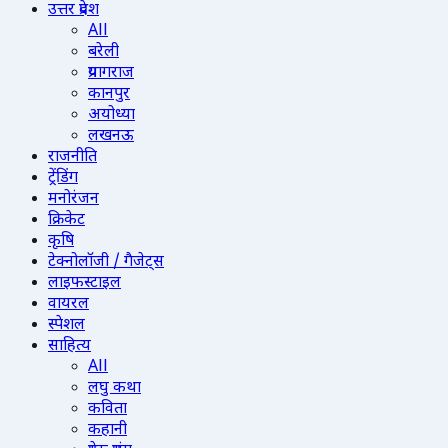
उत्तर प्रदेश
All
बरेली
प्रयागराज
कानपुर
अयोध्या
लखनऊ
राजनीति
ट्रेंडिंग
मनोरंजन
क्रिकेट
कृषि
टेक्नोलॉजी / गैजेट्स
लाइफस्टाइल
वायरल
स्पेशल
साहित्य
All
लघु कथा
कविता
कहानी