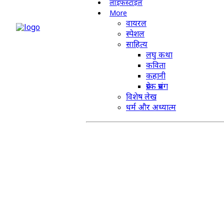
लाइफस्टाइल
More
वायरल
स्पेशल
साहित्य
लघु कथा
कविता
कहानी
प्रेरक प्रसंग
विशेष लेख
धर्म और अध्यात्म