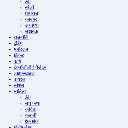
All
बरेली
प्रयागराज
कानपुर
अयोध्या
लखनऊ
राजनीति
ट्रेंडिंग
मनोरंजन
क्रिकेट
कृषि
टेक्नोलॉजी / गैजेट्स
लाइफस्टाइल
वायरल
स्पेशल
साहित्य
All
लघु कथा
कविता
कहानी
प्रेरक प्रसंग
विशेष लेख