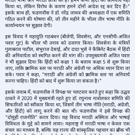
मराठी भाषा और मराठी छात्रों की है। हमने कभी हिंदी को अनिवार्य नहीं
किया था, लेकिन विरोध के कारण हमने दोनों आदेश रद्द कर दिए हैं।"
इसके साथ ही, फडणवीस ने डॉ. नरेंद्र जाधव की अध्यक्षता में एक समिति
गठित करने की घोषणा की, जो तीन महीने के भीतर तीन भाषा नीति के
कार्यान्वयन पर सुझाव देगी।
इस विवाद ने महायुति गठबंधन (बीजेपी, शिवसेना, और एनसीपी-अजित
पवार गुट) के भीतर भी तनाव को उजागर किया। शिवसेना के मंत्रियों
गुलाबराव पाटील, संभुराज देसाई, और दादा भुसे ने कैबिनेट बैठक में हिंदी
की अनिवार्यता को स्थगित करने की मांग की। उपमुख्यमंत्री अजित पवार
ने भी सुझाव दिया कि हिंदी को कक्षा 1 के बजाय कक्षा 5 से शुरू किया
जाए, ताकि प्राथमिक स्तर पर मराठी और अंग्रेजी पर अधिक ध्यान दिया जा
सके। पवार ने कहा, "मराठी और अंग्रेजी को प्राथमिक स्तर पर अनिवार्य
करना चाहिए। हिंदी को बाद में शुरू किया जा सकता है।"
इसके जवाब में, फडणवीस ने विपक्ष पर पलटवार करते हुए कहा कि उद्धव
ठाकरे ने 2020 में मुख्यमंत्री रहते हुए डॉ. रघुनाथ माशेलकर समिति की
सिफारिशों को स्वीकार किया था, जिसमें तीन भाषा नीति (मराठी, अंग्रेजी,
और हिंदी) को लागू करने की बात थी। फडणवीस ने इसे विपक्ष की
"दोमुंही राजनीति" करार दिया। यह विवाद मराठी अस्मिता और भाषाई
विविधता के मुद्दे को सामने लाया। महाराष्ट्र में मराठी भाषा न केवल एक
संचार का माध्यम है, बल्कि यह राज्य की सांस्कृतिक पहचान का प्रतीक भी