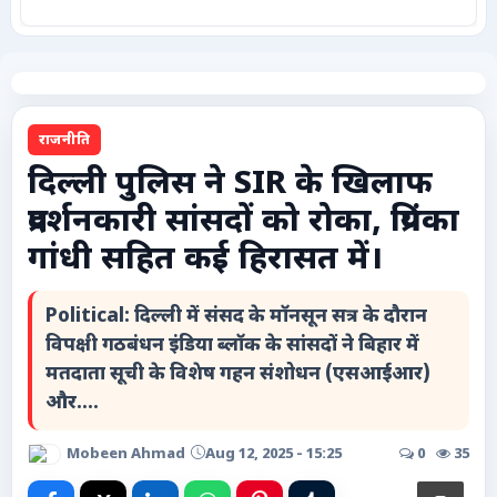
कृषि
टेक्नोलॉजी / गैजेट्स
राजनीति
लाइफस्टाइल
दिल्ली पुलिस ने SIR के खिलाफ
प्रदर्शनकारी सांसदों को रोका, प्रियंका
वायरल
गांधी सहित कई हिरासत में।
स्पेशल
Political: दिल्ली में संसद के मॉनसून सत्र के दौरान
साहित्य
विपक्षी गठबंधन इंडिया ब्लॉक के सांसदों ने बिहार में
मतदाता सूची के विशेष गहन संशोधन (एसआईआर)
विशेष लेख
और....
धर्म और अध्यात्म
Mobeen Ahmad
Aug 12, 2025 - 15:25
0
35