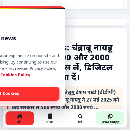
कृषि
टेक्नोलॉजी / गैजेट्स
राजनीति
r news
लाइफस्टाइल
Political News: चंद्रबाबू नायडू
की केंद्र से मांग: 500 और 2000
our experience on our site and
वायरल
sing. By continuing to use our
रुपये के नोट वापस लें, डिजिटल
ookies, revised Privacy Policy,
स्पेशल
 Cookies Policy
भुगतान को बढ़ावा दें।
साहित्य
आंध्र प्रदेश के मुख्यमंत्री और तेलुगु देशम पार्टी (टीडीपी)
t Cookies
के राष्ट्रीय अध्यक्ष एन. चंद्रबाबू नायडू ने 27 मई 2025 को
विशेष लेख
केंद्र सरकार से 500 रुपये और 2000 रुपये ...
धर्म और अध्यात्म
होम
ताजा
सर्च
WhatsApp
Mobeen Ahmad
May 29, 2025 - 12:12
0
42