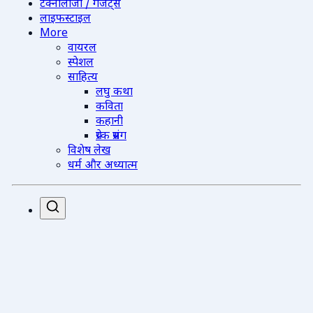
टेक्नोलॉजी / गैजेट्स
लाइफस्टाइल
More
वायरल
स्पेशल
साहित्य
लघु कथा
कविता
कहानी
प्रेरक प्रसंग
विशेष लेख
धर्म और अध्यात्म