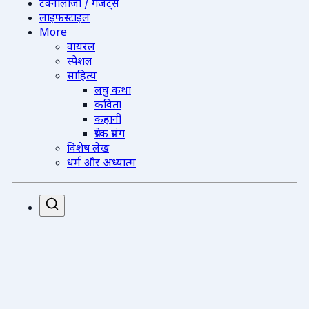
टेक्नोलॉजी / गैजेट्स
लाइफस्टाइल
More
वायरल
स्पेशल
साहित्य
लघु कथा
कविता
कहानी
प्रेरक प्रसंग
विशेष लेख
धर्म और अध्यात्म