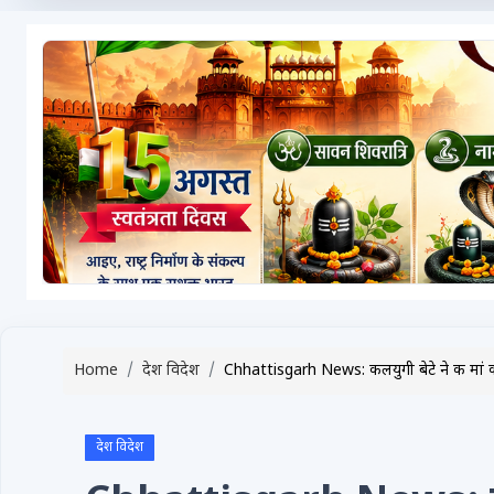
टेक्नोलॉजी / गैजेट्स
लाइफस्टाइल
वायरल
स्पेशल
साहित्य
विशेष लेख
धर्म और अध्यात्म
Advertise with Us
Home
देश विदेश
Chhattisgarh News: कलयुगी बेटे ने की मां की 
Events
Gallery
देश विदेश