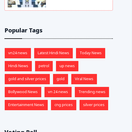
Popular Tags
vn24 news
Latest Hindi News
Today News
Hindi News
petrol
up news
gold and silver prices
gold
Viral News
Bollywood News
vn 24 news
Trending news
Entertainment News
cng prices
silver prices