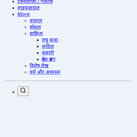
टेक्नोलॉजी / गैजेट्स
लाइफस्टाइल
More
वायरल
स्पेशल
साहित्य
लघु कथा
कविता
कहानी
प्रेरक प्रसंग
विशेष लेख
धर्म और अध्यात्म