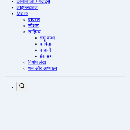
टेक्नोलॉजी / गैजेट्स
लाइफस्टाइल
More
वायरल
स्पेशल
साहित्य
लघु कथा
कविता
कहानी
प्रेरक प्रसंग
विशेष लेख
धर्म और अध्यात्म