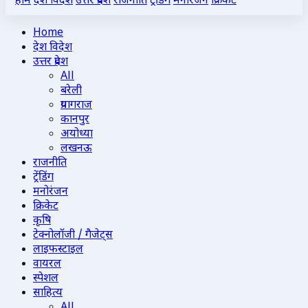
होम
देश विदेश
उत्तर प्रदेश
राजनीति
ट्रेंडिंग
मनोरंजन
क्रिकेट
Home
देश विदेश
उत्तर प्रदेश
All
बरेली
प्रयागराज
कानपुर
अयोध्या
लखनऊ
राजनीति
ट्रेंडिंग
मनोरंजन
क्रिकेट
कृषि
टेक्नोलॉजी / गैजेट्स
लाइफस्टाइल
वायरल
स्पेशल
साहित्य
All