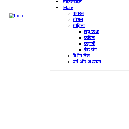
लाइफस्टाइल
More
वायरल
स्पेशल
साहित्य
लघु कथा
कविता
कहानी
प्रेरक प्रसंग
विशेष लेख
धर्म और अध्यात्म