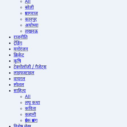
All
बरेली
प्रयागराज
कानपुर
अयोध्या
लखनऊ
राजनीति
ट्रेंडिंग
मनोरंजन
क्रिकेट
कृषि
टेक्नोलॉजी / गैजेट्स
लाइफस्टाइल
वायरल
स्पेशल
साहित्य
All
लघु कथा
कविता
कहानी
प्रेरक प्रसंग
विशेष लेख