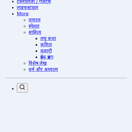
टेक्नोलॉजी / गैजेट्स
लाइफस्टाइल
More
वायरल
स्पेशल
साहित्य
लघु कथा
कविता
कहानी
प्रेरक प्रसंग
विशेष लेख
धर्म और अध्यात्म