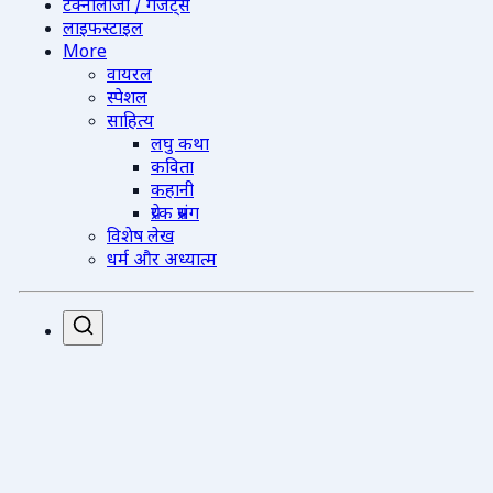
टेक्नोलॉजी / गैजेट्स
लाइफस्टाइल
More
वायरल
स्पेशल
साहित्य
लघु कथा
कविता
कहानी
प्रेरक प्रसंग
विशेष लेख
धर्म और अध्यात्म