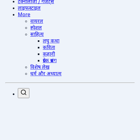
टेक्नोलॉजी / गैजेट्स
लाइफस्टाइल
More
वायरल
स्पेशल
साहित्य
लघु कथा
कविता
कहानी
प्रेरक प्रसंग
विशेष लेख
धर्म और अध्यात्म