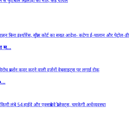
 म...
...