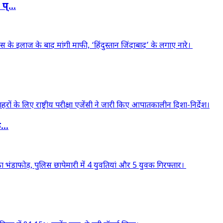
्...
..