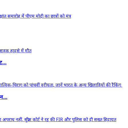
...
...