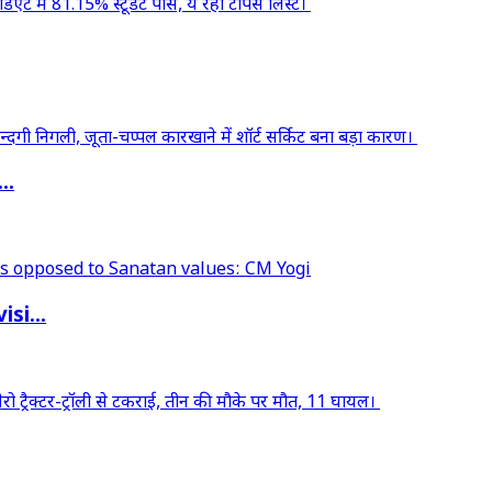
..
si...