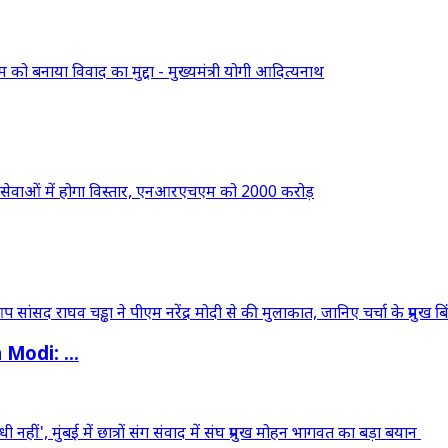
odi: ...