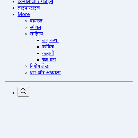
टेक्नोलॉजी / गैजेट्स
लाइफस्टाइल
More
वायरल
स्पेशल
साहित्य
लघु कथा
कविता
कहानी
प्रेरक प्रसंग
विशेष लेख
धर्म और अध्यात्म