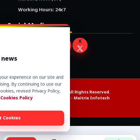
Working Hours: 24x7
Social Media
r news
our experience on our site and
sing. By continuing to use our
ookies, revised Privacy Policy,
Copyright © 2026. All Rights Reserved.
 Cookies Policy
Website Design by -
Maitrix Infotech
t Cookies
Alexa web rank