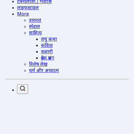
टेक्नोलॉजी / गैजेट्स
लाइफस्टाइल
More
वायरल
स्पेशल
साहित्य
लघु कथा
कविता
कहानी
प्रेरक प्रसंग
विशेष लेख
धर्म और अध्यात्म