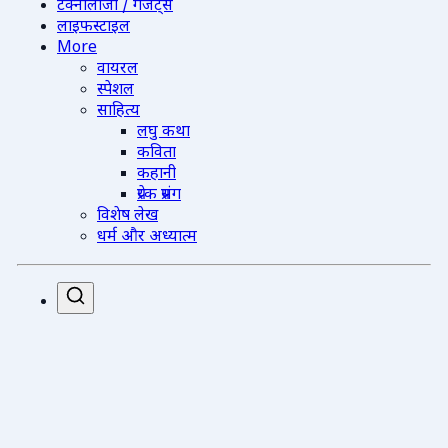
टेक्नोलॉजी / गैजेट्स
लाइफस्टाइल
More
वायरल
स्पेशल
साहित्य
लघु कथा
कविता
कहानी
प्रेरक प्रसंग
विशेष लेख
धर्म और अध्यात्म