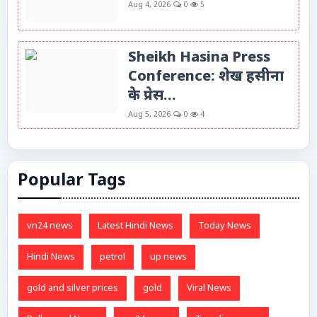
Aug 4, 2026
0
5
Sheikh Hasina Press
Conference: शेख हसीना
के प्रेस...
Aug 5, 2026
0
4
Popular Tags
vn24 news
Latest Hindi News
Today News
Hindi News
petrol
up news
gold and silver prices
gold
Viral News