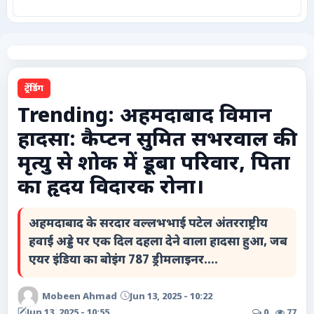
कृषि
टेक्नोलॉजी / गैजेट्स
ट्रेंडिंग
लाइफस्टाइल
Trending: अहमदाबाद विमान
हादसा: कैप्टन सुमित सभरवाल की
वायरल
मृत्यु से शोक में डूबा परिवार, पिता
स्पेशल
का हृदय विदारक रोना।
साहित्य
अहमदाबाद के सरदार वल्लभभाई पटेल अंतरराष्ट्रीय
हवाई अड्डे पर एक दिल दहला देने वाला हादसा हुआ, जब
विशेष लेख
एयर इंडिया का बोइंग 787 ड्रीमलाइनर....
धर्म और अध्यात्म
Mobeen Ahmad
Jun 13, 2025 - 10:22
Jun 13, 2025 - 10:55
0
77