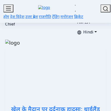
Sat, Aug 08,
2026 |
Editor-
Advertise
Gallery
Videos
Contacts
Updated 03:05
होम
देश विदेश
उत्तर प्रदेश
राजनीति
ट्रेंडिंग
मनोरंजन
क्रिकेट
in-
with Us
AM IST
Chief
Hindi
खेल के मैदान पर दर्दनाक हादसा: थाईलैंड