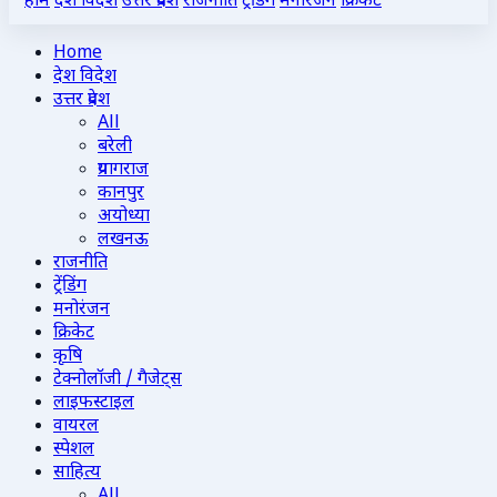
होम
देश विदेश
उत्तर प्रदेश
राजनीति
ट्रेंडिंग
मनोरंजन
क्रिकेट
Home
देश विदेश
उत्तर प्रदेश
All
बरेली
प्रयागराज
कानपुर
अयोध्या
लखनऊ
राजनीति
ट्रेंडिंग
मनोरंजन
क्रिकेट
कृषि
टेक्नोलॉजी / गैजेट्स
लाइफस्टाइल
वायरल
स्पेशल
साहित्य
All