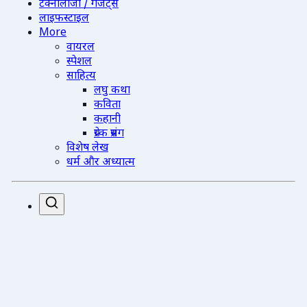
टेक्नोलॉजी / गैजेट्स
लाइफस्टाइल
More
वायरल
स्पेशल
साहित्य
लघु कथा
कविता
कहानी
प्रेरक प्रसंग
विशेष लेख
धर्म और अध्यात्म