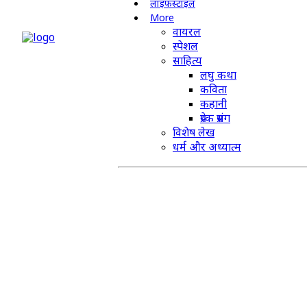
लाइफस्टाइल
More
वायरल
स्पेशल
साहित्य
लघु कथा
कविता
कहानी
प्रेरक प्रसंग
विशेष लेख
धर्म और अध्यात्म