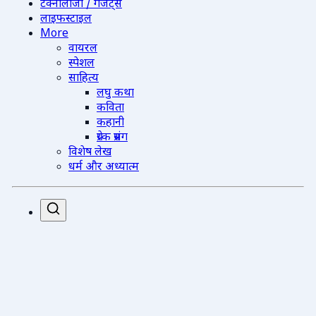
टेक्नोलॉजी / गैजेट्स
लाइफस्टाइल
More
वायरल
स्पेशल
साहित्य
लघु कथा
कविता
कहानी
प्रेरक प्रसंग
विशेष लेख
धर्म और अध्यात्म