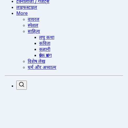
टेक्नोलॉजी / गैजेट्स
लाइफस्टाइल
More
वायरल
स्पेशल
साहित्य
लघु कथा
कविता
कहानी
प्रेरक प्रसंग
विशेष लेख
धर्म और अध्यात्म