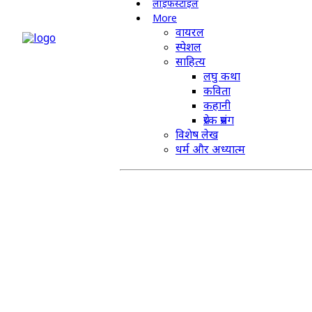
लाइफस्टाइल
More
वायरल
स्पेशल
साहित्य
लघु कथा
कविता
कहानी
प्रेरक प्रसंग
विशेष लेख
धर्म और अध्यात्म