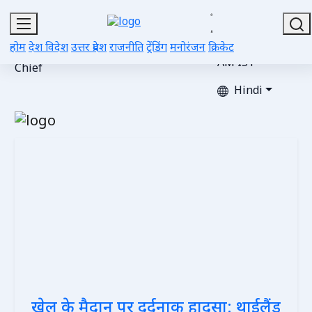
Fri, Aug 07,
2026 |
Editor-
Advertise
Gallery
Videos
Contacts
Updated 04:28
होम
देश विदेश
उत्तर प्रदेश
राजनीति
ट्रेंडिंग
मनोरंजन
क्रिकेट
in-
with Us
AM IST
Chief
Hindi
खेल के मैदान पर दर्दनाक हादसा: थाईलैंड