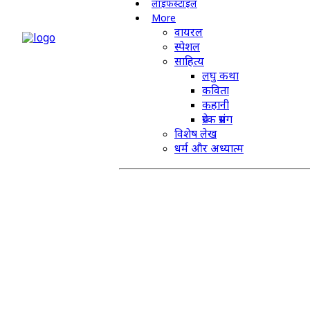
लाइफस्टाइल
More
वायरल
स्पेशल
साहित्य
लघु कथा
कविता
कहानी
प्रेरक प्रसंग
विशेष लेख
धर्म और अध्यात्म