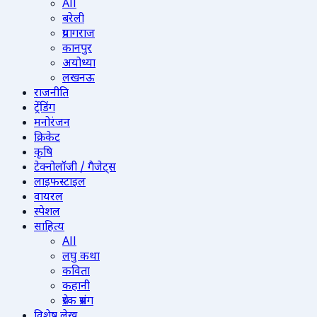
All
बरेली
प्रयागराज
कानपुर
अयोध्या
लखनऊ
राजनीति
ट्रेंडिंग
मनोरंजन
क्रिकेट
कृषि
टेक्नोलॉजी / गैजेट्स
लाइफस्टाइल
वायरल
स्पेशल
साहित्य
All
लघु कथा
कविता
कहानी
प्रेरक प्रसंग
विशेष लेख