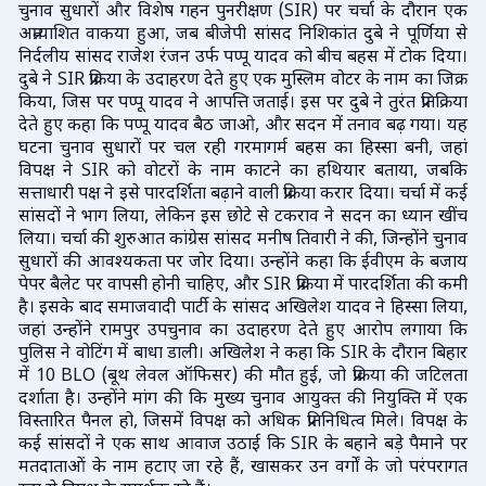
चुनाव सुधारों और विशेष गहन पुनरीक्षण (SIR) पर चर्चा के दौरान एक
अप्रत्याशित वाकया हुआ, जब बीजेपी सांसद निशिकांत दुबे ने पूर्णिया से
निर्दलीय सांसद राजेश रंजन उर्फ पप्पू यादव को बीच बहस में टोक दिया।
दुबे ने SIR प्रक्रिया के उदाहरण देते हुए एक मुस्लिम वोटर के नाम का जिक्र
किया, जिस पर पप्पू यादव ने आपत्ति जताई। इस पर दुबे ने तुरंत प्रतिक्रिया
देते हुए कहा कि पप्पू यादव बैठ जाओ, और सदन में तनाव बढ़ गया। यह
घटना चुनाव सुधारों पर चल रही गरमागर्म बहस का हिस्सा बनी, जहां
विपक्ष ने SIR को वोटरों के नाम काटने का हथियार बताया, जबकि
सत्ताधारी पक्ष ने इसे पारदर्शिता बढ़ाने वाली प्रक्रिया करार दिया। चर्चा में कई
सांसदों ने भाग लिया, लेकिन इस छोटे से टकराव ने सदन का ध्यान खींच
लिया। चर्चा की शुरुआत कांग्रेस सांसद मनीष तिवारी ने की, जिन्होंने चुनाव
सुधारों की आवश्यकता पर जोर दिया। उन्होंने कहा कि ईवीएम के बजाय
पेपर बैलेट पर वापसी होनी चाहिए, और SIR प्रक्रिया में पारदर्शिता की कमी
है। इसके बाद समाजवादी पार्टी के सांसद अखिलेश यादव ने हिस्सा लिया,
जहां उन्होंने रामपुर उपचुनाव का उदाहरण देते हुए आरोप लगाया कि
पुलिस ने वोटिंग में बाधा डाली। अखिलेश ने कहा कि SIR के दौरान बिहार
में 10 BLO (बूथ लेवल ऑफिसर) की मौत हुई, जो प्रक्रिया की जटिलता
दर्शाता है। उन्होंने मांग की कि मुख्य चुनाव आयुक्त की नियुक्ति में एक
विस्तारित पैनल हो, जिसमें विपक्ष को अधिक प्रतिनिधित्व मिले। विपक्ष के
कई सांसदों ने एक साथ आवाज उठाई कि SIR के बहाने बड़े पैमाने पर
मतदाताओं के नाम हटाए जा रहे हैं, खासकर उन वर्गों के जो परंपरागत