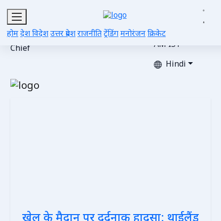
Sat, Aug 08,
2026 |
Editor-
Advertise
Gallery
Videos
Contacts
Updated 03:07
होम
देश विदेश
उत्तर प्रदेश
राजनीति
ट्रेंडिंग
मनोरंजन
क्रिकेट
in-
with Us
AM IST
Chief
Hindi
खेल के मैदान पर दर्दनाक हादसा: थाईलैंड